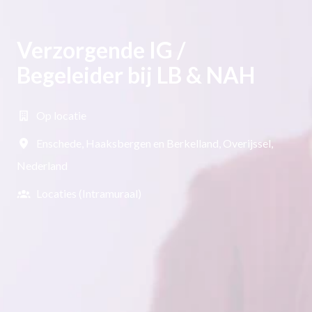
Verzorgende IG /
Begeleider bij LB & NAH
Op locatie
Enschede, Haaksbergen en Berkelland
,
Overijssel
,
Nederland
Locaties (Intramuraal)